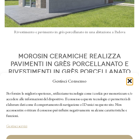
Rivestimento e pavimento in grès porcellanato in una abitazione a Padova
Morosin Ceramiche realizza
pavimenti in grès porcellanato e
rivestimenti in grès porcellanato
su misura delle esigenze del
Gestisci Consenso
cliente a
Padova
e provincia.
Per fornire le migliori esperienze, utilizziamo tecnologie come i cookie per memorizzare e/o
accedere alle informazioni del dispositivo. Il consenso a queste tecnologie ci permetterà di
elaborare dati come il comportamento di navigazione o ID unici su questo sito. Non
CONTATTACI PER UN PREVENTIVO
acconsentire o ritirare il consenso può influire negativamente su alcune caratteristiche e
funzioni.
Gestisci servizi