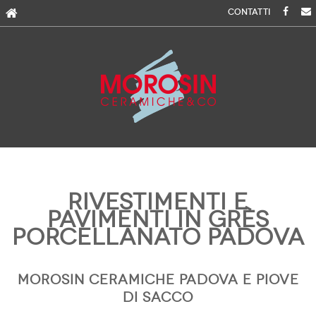
Skip
CONTATTI
to
content
Rivestimenti e
pavimenti in Grès
porcellanato Padova
MOROSIN CERAMICHE PADOVA E PIOVE
DI SACCO