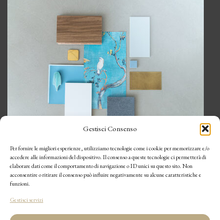
Gestisci Consenso
Per fornire le migliori esperienze, utilizziamo tecnologie come i cookie per memorizzare e/o
MATERIQ
accedere alle informazioni del dispositivo. Il consenso a queste tecnologie ci permetterà di
elaborare dati come il comportamento di navigazione o ID unici su questo sito. Non
La tua materioteca virtuale
acconsentire o ritirare il consenso può influire negativamente su alcune caratteristiche e
funzioni.
Gestisci servizi