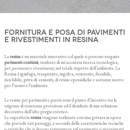
FORNITURA E POSA DI PAVIMENTI
E RIVESTIMENTI IN RESINA
La
resina
è un materiale innovativo col quale si possono eseguire
pavimenti continui
; risultato di un´accurata ricerca tecnologica,
per
pavimenti
e
rivestimenti
, nel totale rispetto dell´ambiente. La
Resina è ignifuga, traspirante, ingeliva, resistente, flessibile,
riciclabile, priva di: cementi, di resine epossidiche e sostanze nocive
per l’uomo e l’ambiente.
Le resine per pavimenti e pareti sono il punto d’incontro tra le
esigenze di resistenza protezione ed il desiderio di una soluzione
decorativa dall’alto pregio estetico.
Le superfici in
resina
vengono realizzate con una gettata in opera
che prevede vari passaggi, a seconda delle caratteristiche tecniche
o estetiche che si devono raggiungere sul pavimento o rivestimenti.