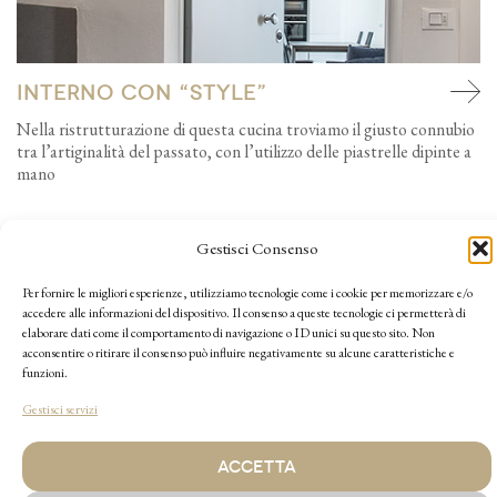
Interno con “Style”
Nella ristrutturazione di questa cucina troviamo il giusto connubio
tra l’artiginalità del passato, con l’utilizzo delle piastrelle dipinte a
mano
Gestisci Consenso
Per fornire le migliori esperienze, utilizziamo tecnologie come i cookie per memorizzare e/o
accedere alle informazioni del dispositivo. Il consenso a queste tecnologie ci permetterà di
elaborare dati come il comportamento di navigazione o ID unici su questo sito. Non
acconsentire o ritirare il consenso può influire negativamente su alcune caratteristiche e
funzioni.
COOKIE POLICY
-
PRIVACY
-
IMPRINT
- Via Umberto I°, 100 -
35020 Arzergrande (PD) / via Trieste 43/A - 35131 Padova
Gestisci servizi
2026 © MOROSIN CERAMICHE
ACCETTA