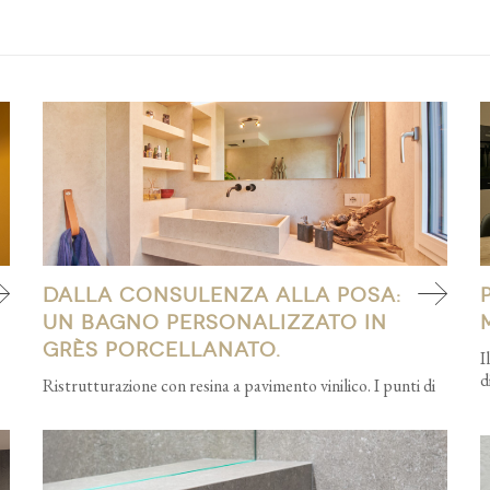
Dalla consulenza alla posa:
un bagno personalizzato in
grès porcellanato.
e
I
d
Ristrutturazione con resina a pavimento vinilico. I punti di
forza sono: basso spesso, continuità e facile manutenzione
delle superfici.