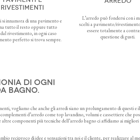
ARREDO
RIVESTIMENTI
L’arredo può fondersi con i ma
ci si innamora di una pavimento e
scelti a pavimento/rivestiment
ina tutto il resto oppure tutto
essere totalmente a contra
dal rivestimento, in ogni caso
questione di gusti.
mento perfetto si trova sempre.
monia di ogni
da bagno.
timenti, vogliamo che anche gli arredi siano un prolungamento di questi e il
omplementi d’arredo come top lavandino, volumi e cassettiere che possono
 e altre componenti più tecniche dell’arredo bagno ci affidiamo ai migliori
io reciproco di idee e sensazioni tra noi e il cliente, per realizzare al m