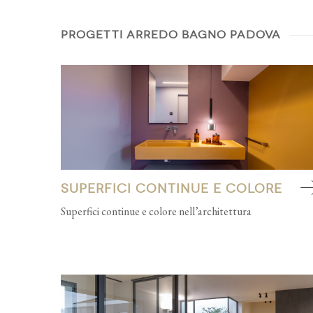
PROGETTI ARREDO BAGNO PADOVA
Superfici continue e colore
Superfici continue e colore nell’architettura
contemporanea: un attico vista mare tra resina Wallcrete 
pitture Kerakoll