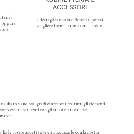
ACCESSORI
teriali
I dettagli fanno la differenza: potrai
o oppure
scegliere forme, cromature e colori.
sto è
 risultato siano 360 gradi di armonia tra tutti gli elementi
 essere realizzati con gli stessi materiali dei
 marchi.
eglio le vostre aspettative e armonizzarle con la nostra