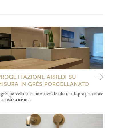
Progettazione arredi su
misura in grès porcellanato
l grès porcellanato, un materiale adatto alla progettazione
i arredi su misura.