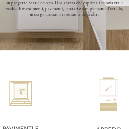
un progetto totale e unico. Una stanza che esprima armonia tra le
scelte di rivestimenti, pavimenti, sanitari e complementi d’arredo,
in cui gli uni siano estensione degli altri.
PAVIMENTI E