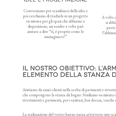
Conversiamo per scambiarci delle idee e
poi cerchiamo di tradurle in un progetto
A volte 
su misura per gli spazi che abbiamo a
si abb
disposizione, un render a volte può
parte 
aiutare a dire “sì, è proprio come lo
l’abbina
immaginavo!”
il nostro obiettivo: l’ar
elemento della stanza 
Aiutiamo da anni i clienti nella scelta di pavimenti e rives
che compongono la stanza da bagno. Studiamo su misura i c
rivestimenti e pavimenti, per i sanitari, box doccia, vasche
La realizzazione del vostro bagno passa attraverso uno scamb