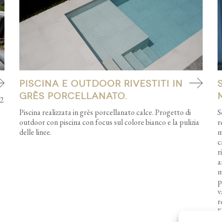
Piscina e outdoor rivestiti in
grès porcellanato.
 2
Piscina realizzata in grès porcellanato calce. Progetto di
S
outdoor con piscina con focus sul colore bianco e la pulizia
r
delle linee.
m
c
r
a
m
p
v
r
F