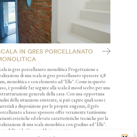
Scala in gres porcellanato
monolitica
cala in gres porcellanato monolitica Progettazione e
ealizazione di una scala in gres porcellanato spessore 4,8
m, monolitica e con elemento ad "Elle". Come in questo
aso, è possibile far seguire alla scala il mood scelto per una
istrutturazione generale della casa. Con una opportuna
nalisi della situazione esistente, si può capire quali sono i
ateriali a disposizione per le proprie esigenze, il grès
orcellanato a basso spessore offre veramente tantissime
arianti estetiche ed elevate caratteristiche tecniche per la
ealizzazione di una scala monolitica con gradino ad "Elle".
oto di Davide Canton Altri progetti