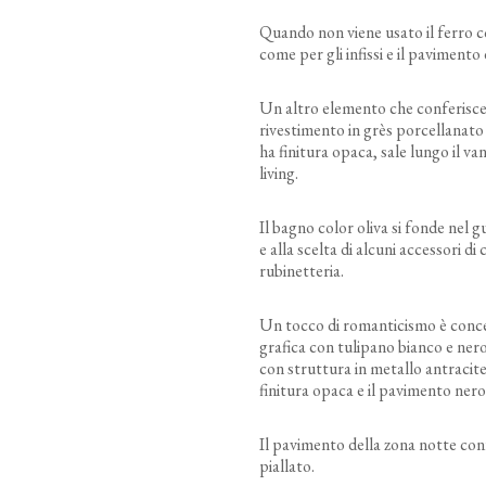
Quando non viene usato il ferro co
come per gli infissi e il pavimento
Un altro elemento che conferisce id
rivestimento in grès porcellanato
ha finitura opaca, sale lungo il va
living.
Il bagno color oliva si fonde nel g
e alla scelta di alcuni accessori di
rubinetteria.
Un tocco di romanticismo è conces
grafica con tulipano bianco e nero
con struttura in metallo antracite
finitura opaca e il pavimento ner
Il pavimento della zona notte conf
piallato.