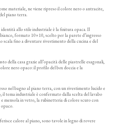
me materiale, ne viene ripreso il colore nero o antracite,
 del piano terra.
entità allo stile industriale è la finitura opaca. Il
 bianco, formato 10×10, scelto per la parete d’ingresso
no scala fino a diventare rivestimento della cucina e del
usto della casa grazie all’opacità delle piastrelle esagonali,
 colore nero opaco: il profilo del box doccia e la
so nel bagno al piano terra, con un rivestimento lucido e
; il tema industriale è confermato dalla scelta del lavabo
 e mensola in vetro, la rubinetteria di colore scuro con
o opaco.
erisce calore al piano, sono tavole in legno di rovere